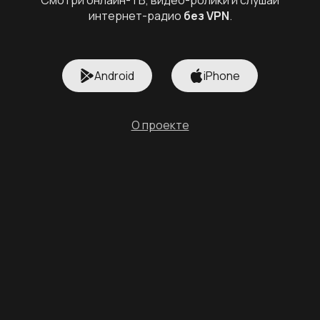
интернет-радио
без VPN
.
Android
iPhone
О проекте